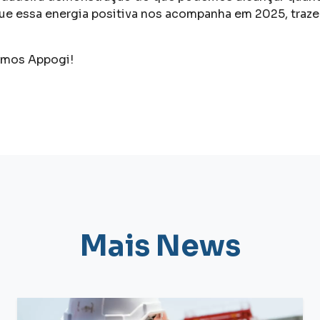
ue essa energia positiva nos acompanha em 2025, traz
mos Appogi!
Mais News