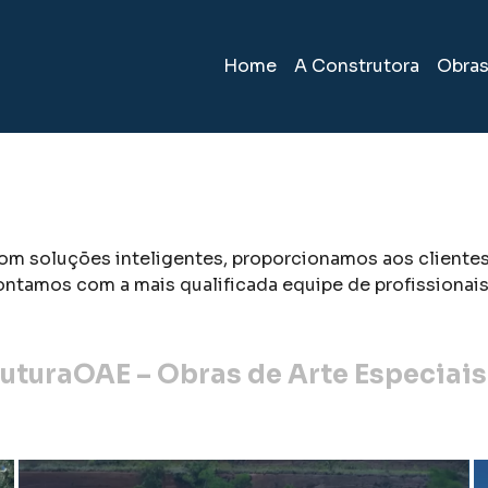
Home
A Construtora
Obra
om soluções inteligentes, proporcionamos aos clientes 
ontamos com a mais qualificada equipe de profissionai
rutura
OAE – Obras de Arte Especiais