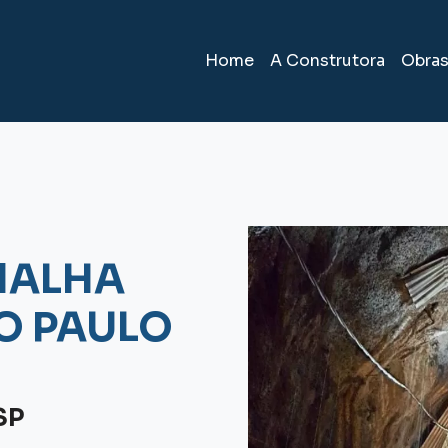
Home
A Construtora
Obra
MALHA
O PAULO
SP