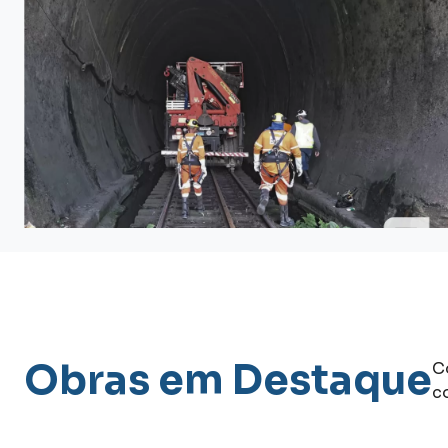
Obras em Destaque
C
c